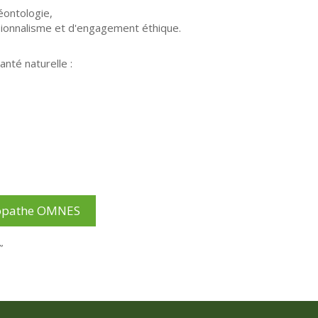
éontologie,
sionnalisme et d'engagement éthique.
anté naturelle :
uropathe OMNES
”